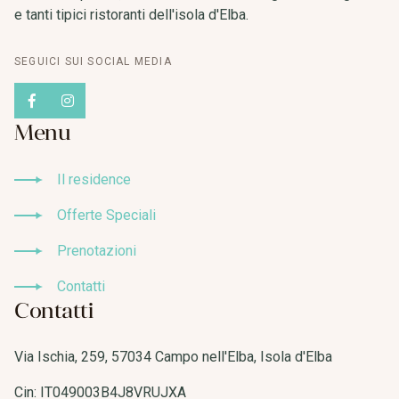
e tanti tipici ristoranti dell'isola d'Elba.
SEGUICI SUI SOCIAL MEDIA
Menu
Il residence
Il residence
Offerte Speciali
Offerte Speciali
Prenotazioni
Prenotazioni
Contatti
Contatti
Contatti
Via Ischia, 259, 57034 Campo nell'Elba, Isola d'Elba
Cin: IT049003B4J8VRUJXA